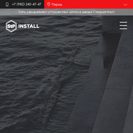
Пермь
+7 (982) 240-47-47
Сеть официальных установочных центров завода Стандартпласт
Барнаул
Белгород
Брянск
Иваново
Калининград
Москва
Мурманск
Новочебоксарск
Самара
Санкт-
Петербург