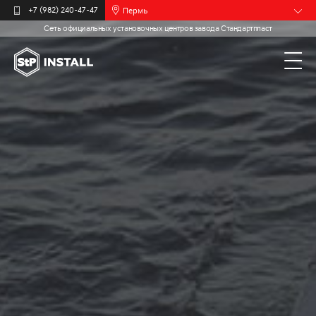
Пермь
+7 (982) 240-47-47
Сеть официальных установочных центров завода Стандартпласт
Барнаул
Белгород
Брянск
Иваново
Калининград
Москва
Мурманск
Новочебоксарск
Самара
Санкт-
Петербург