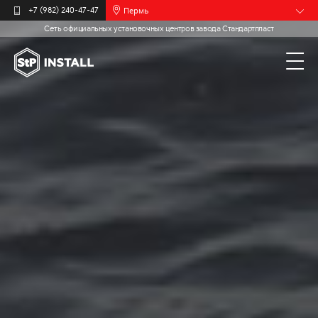
Пермь
+7 (982) 240-47-47
Сеть официальных установочных центров завода Стандартпласт
Барнаул
Белгород
Брянск
Иваново
Калининград
Москва
Мурманск
Новочебоксарск
Самара
Санкт-
Петербург