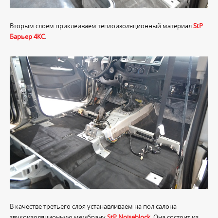
Вторым слоем приклеиваем теплоизоляционный материал
StP
Барьер 4КС
.
В качестве третьего слоя устанавливаем на пол салона
звукоизоляционную мембрану
StP Noiseblock
. Она состоит из