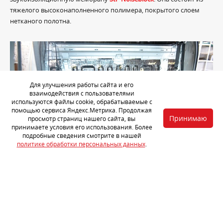
тяжелого высоконаполненного полимера, покрытого слоем
нетканого полотна.
Для улучшения работы сайта и его
взаимодействия с пользователями
используются файлы cookie, обрабатываемые с
помощью сервиса Яндекс.Метрика. Продолжая
Принимаю
просмотр страниц нашего сайта, вы
принимаете условия его использования. Более
подробные сведения смотрите в нашей
политике обработки персональных данных
.
Для обработки задней стенки автомобиля используем
вибропоглотитель
StP Aero
. Полку под задними сидениями
обрабатываем
StP Aero Plus
.