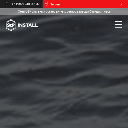
Пермь
+7 (982) 240-47-47
Сеть официальных установочных центров завода Стандартпласт
Барнаул
Белгород
Брянск
Иваново
Калининград
Москва
Мурманск
Новочебоксарск
Самара
Санкт-
Петербург