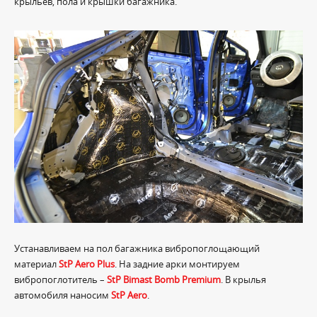
крыльев, пола и крышки багажника.
Устанавливаем на пол багажника вибропоглощающий
материал
StP Aero Plus
. На задние арки монтируем
вибропоглотитель –
StP Bimast Bomb Premium
. В крылья
автомобиля наносим
StP Aero
.