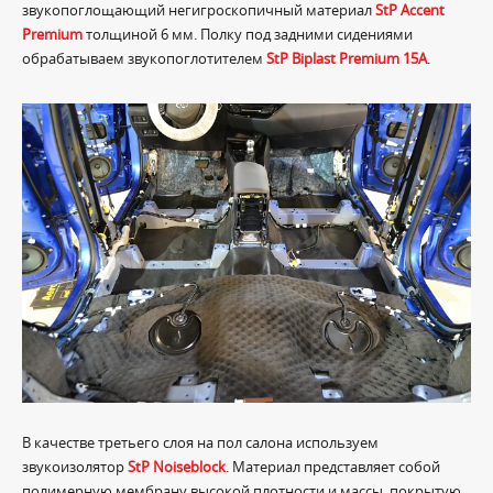
звукопоглощающий негигроскопичный материал
StP Accent
Premium
толщиной 6 мм. Полку под задними сидениями
обрабатываем звукопоглотителем
StP Biplast Premium 15A
.
В качестве третьего слоя на пол салона используем
звукоизолятор
StP Noiseblock
. Материал представляет собой
полимерную мембрану высокой плотности и массы, покрытую