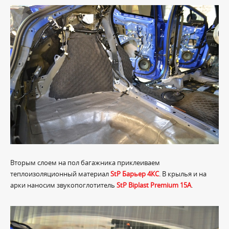
Вторым слоем на пол багажника приклеиваем
теплоизоляционный материал
StP Барьер 4КС
. В крылья и на
арки наносим звукопоглотитель
StP Biplast Premium 15A
.