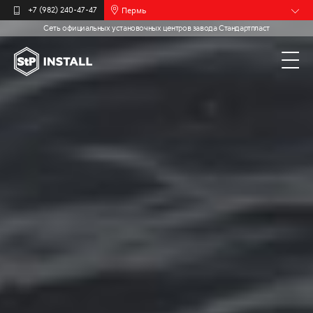
Пермь
+7 (982) 240-47-47
Сеть официальных установочных центров завода Стандартпласт
Барнаул
Белгород
Брянск
Иваново
Калининград
Москва
Мурманск
Новочебоксарск
Самара
Санкт-
Петербург