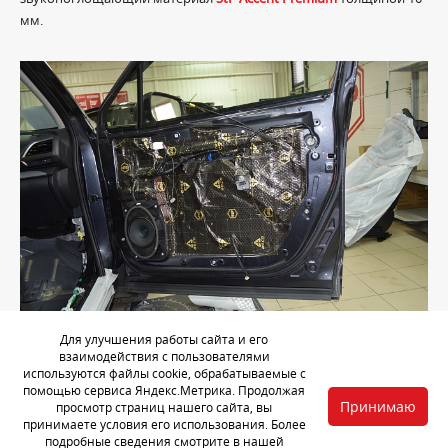
мм.
Для улучшения работы сайта и его
взаимодействия с пользователями
Закрываем технологические отверстия вибродемпфером
StP
используются файлы cookie, обрабатываемые с
помощью сервиса Яндекс.Метрика. Продолжая
Aero
, создавая слой паро-гидроизоляции и "короб" для звучания
Принимаю
просмотр страниц нашего сайта, вы
аудиосистемы.
принимаете условия его использования. Более
подробные сведения смотрите в нашей