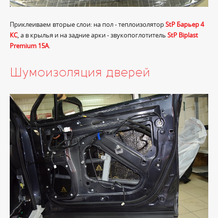
Приклеиваем вторые слои: на пол - теплоизолятор
StP Барьер 4
КС
, а в крылья и на задние арки - звукопоглотитель
StP Biplast
Premium 15A
.
Шумоизоляция дверей