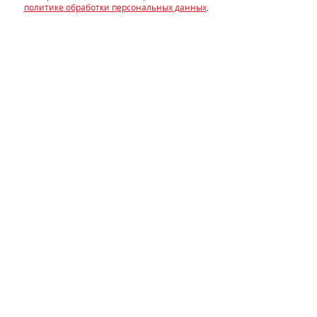
политике обработки персональных данных
.
Обрабатываем карты дверей рельефным звукопоглощающим
материалом
StP Biplast Premium 15A
, который, кроме своих
основных функций, исполнит на этой зоне роль антискрипа.
Шумоизоляция арок