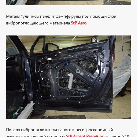
Металл "уличной панели" демпфируем при помощи слоя
вибропоглощающего материала
StP Aero
.
Поверх вибропоглотителя наносим негигроскопичный
звукопоглощающий материал
StP Accent Premium
толщиной 10