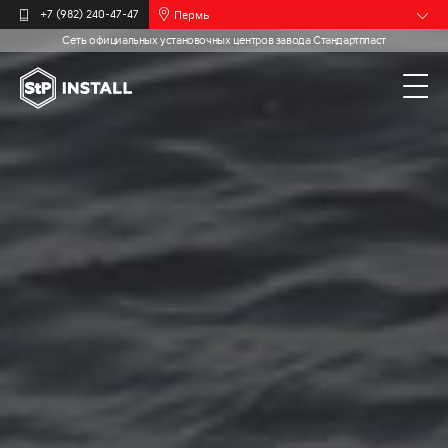
Пермь
+7 (982) 240-47-47
Сеть официальных установочных центров завода Стандартпласт
Барнаул
Белгород
Брянск
Иваново
Калининград
Москва
Мурманск
Новочебоксарск
Самара
Санкт-
Петербург