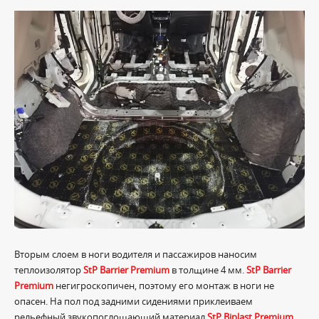
Вторым слоем в ноги водителя и пассажиров наносим
теплоизолятор
StP Barrier Premium
в толщине 4 мм.
StP Barrier
Premium
негигроскопичен, поэтому его монтаж в ноги не
опасен. На пол под задними сидениями приклеиваем
рельефный звукопоглощающий материал
StP Biplast Premium