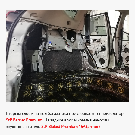
Вторым слоем на пол багажника приклеиваем теплоизолятор
StP Barrier Premium
. На задние арки и крылья наносим
звукопоглотитель
StP Biplast Premium 15A (armor)
.