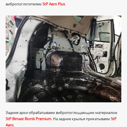
вибропоглотителем
StP Aero Plus
.
Задние арки обрабатываем вибропоглощающим материалом
StP Bimast Bomb Premium
. На задние крылья прикатываем
StP
Aero
.