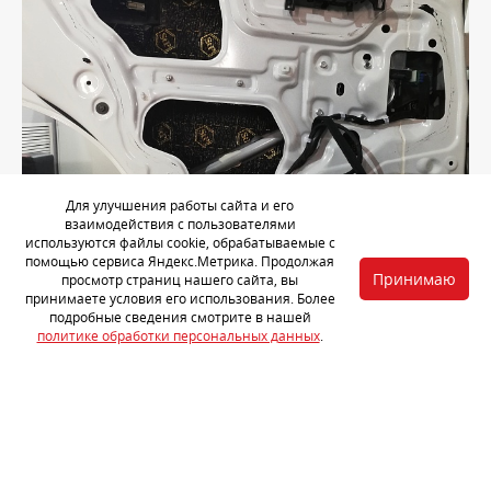
Для улучшения работы сайта и его
взаимодействия с пользователями
используются файлы cookie, обрабатываемые с
помощью сервиса Яндекс.Метрика. Продолжая
Принимаю
просмотр страниц нашего сайта, вы
принимаете условия его использования. Более
подробные сведения смотрите в нашей
Вторым слоем поверх вибропоглотителя наносим
политике обработки персональных данных
.
звукопоглощающий материал
StP Accent Premium 10
.