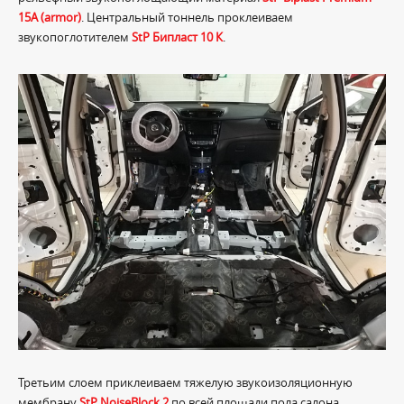
15A (armor)
. Центральный тоннель проклеиваем
звукопоглотителем
StP Бипласт 10 К
.
Третьим слоем приклеиваем тяжелую звукоизоляционную
мембрану
StP NoiseBlock 2
по всей площади пола салона.