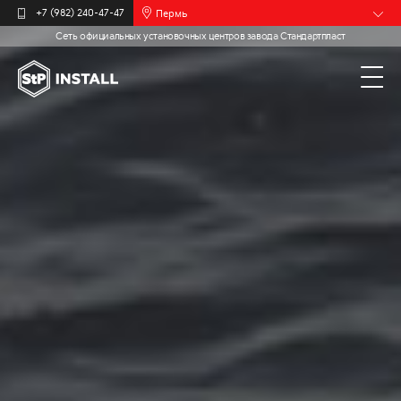
Пермь
+7 (982) 240-47-47
Сеть официальных установочных центров завода Стандартпласт
Барнаул
Белгород
Брянск
Иваново
Калининград
Москва
Мурманск
Новочебоксарск
Самара
Санкт-
Петербург