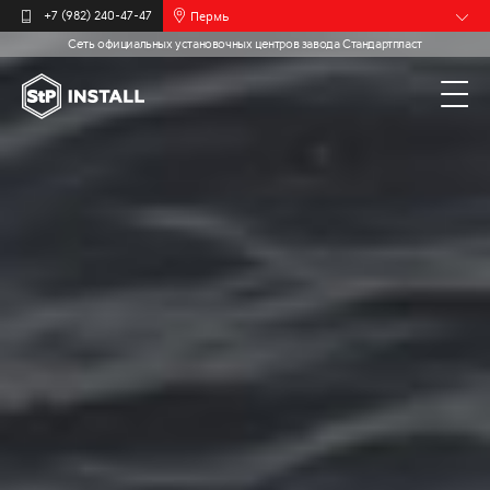
Пермь
+7 (982) 240-47-47
Сеть официальных установочных центров завода Стандартпласт
Барнаул
Белгород
Брянск
Иваново
Калининград
Москва
Мурманск
Новочебоксарск
Самара
Санкт-
Петербург