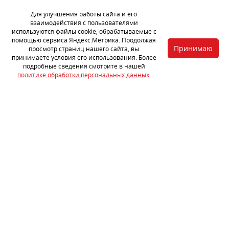
Для улучшения работы сайта и его
взаимодействия с пользователями
используются файлы cookie, обрабатываемые с
помощью сервиса Яндекс.Метрика. Продолжая
Принимаю
просмотр страниц нашего сайта, вы
принимаете условия его использования. Более
подробные сведения смотрите в нашей
политике обработки персональных данных
.
Поверхность дверей не была обработана шумоизолирующими
материалами. Очистили и обезжирили ее.
Совет: для подобных труднодоступных мест рекомендуем
использовать прикаточные валики с длинной ручкой (205-325
мм).