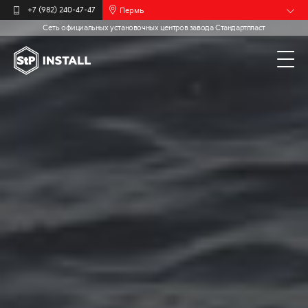
Пермь
+7 (982) 240-47-47
Сеть официальных установочных центров завода Стандартпласт
Барнаул
Белгород
Брянск
Иваново
Калининград
Москва
Мурманск
Новочебоксарск
Самара
Санкт-
Петербург