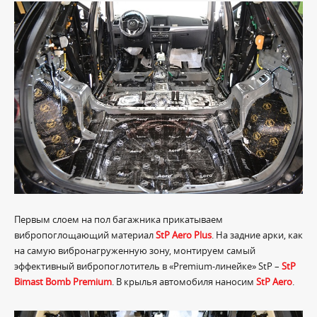
Первым слоем на пол багажника прикатываем
вибропоглощающий материал
StP Aero Plus
. На задние арки, как
на самую вибронагруженную зону, монтируем самый
эффективный вибропоглотитель в «Premium-линейке» StP –
StP
Bimast Bomb Premium
. В крылья автомобиля наносим
StP Aero
.