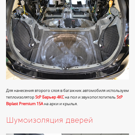
Для нанесения второго слоя в багажник автомобиля используем
теплоизолятор
StP Барьер 4КС
на пол и звукопоглотитель
StP
Biplast Premium 15A
на арки и крылья.
Шумоизоляция дверей