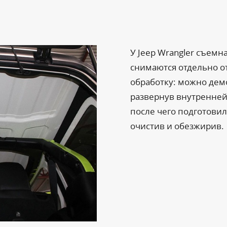
У Jeep Wrangler съем
снимаются отдельно от
обработку: можно дем
развернув внутренней 
после чего подготови
очистив и обезжирив.