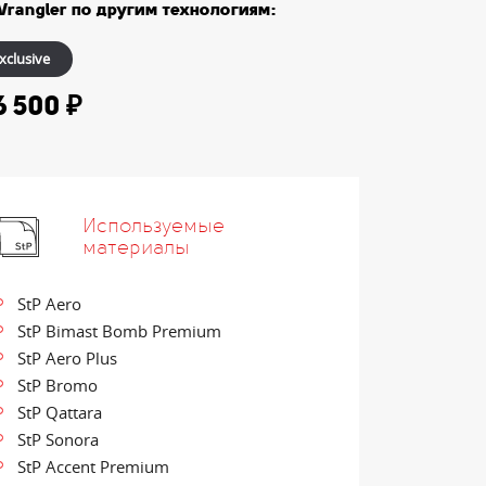
rangler по другим технологиям:
xclusive
6 500 ₽
Используемые
материалы
StP Aero
StP Bimast Bomb Premium
StP Aero Plus
StP Bromo
StP Qattara
StP Sonora
StP Accent Premium