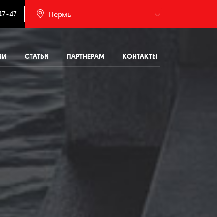
.
Пермь
47-47
Барнаул
ИИ
СТАТЬИ
ПАРТНЕРАМ
КОНТАКТЫ
Белгород
Брянск
Иваново
Калининград
Москва
Мурманск
Новочебоксарск