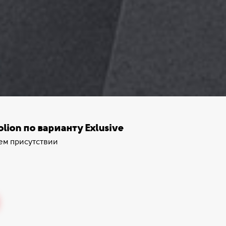
lion по варианту Exlusive
ем присутствии