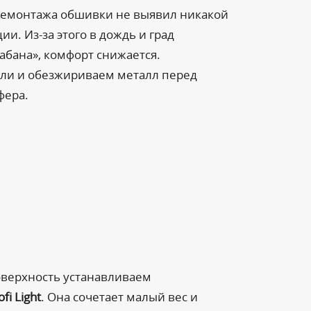
демонтажа обшивки не выявил никакой
и. Из-за этого в дождь и град
абана», комфорт снижается.
ли и обезжириваем металл перед
фера.
верхность устанавливаем
ofi Light
. Она сочетает малый вес и