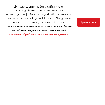
шума.
Для улучшения работы сайта и его
взаимодействия с пользователями
используются файлы cookie, обрабатываемые с
помощью сервиса Яндекс.Метрика. Продолжая
Принимаю
просмотр страниц нашего сайта, вы
принимаете условия его использования. Более
подробные сведения смотрите в нашей
политике обработки персональных данных
.
Смонтировали упрочняющий материал F200, арки — самая
вибронагруженная зона в автомобиле. Затем раскроили,
смонтировали и прикатали мощный вибродемпфер StP Aerocell
QP Intrigo 6 мм. Он легко режется ножом и достаточно
эластичный по структуре. Монтаж материала на поверхности со