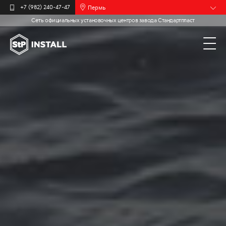
Пермь
+7 (982) 240-47-47
Сеть официальных установочных центров завода Стандартпласт
Барнаул
Белгород
Брянск
Иваново
Калининград
Москва
Мурманск
Новочебоксарск
Самара
Санкт-
Петербург