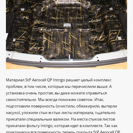
Материал StP Aerocell QP Intrigo решает целый комплекс
проблем, в том числе, которые мы перечислили выше. А
установка очень простая, вы даже можете справиться
самостоятельно. Мы всегда поможем советом. Итак,
подготовили поверхность (очистили, обезжирили, вытерли
насухо), уложили стык-в-стык листы материала, тщательно
прикатали специальным валиком. На места стыков листов
прикатали фольгу Intrigo, которая идет в комплекте. Так как
практически вся поверхность теперь покрыта StP Aerocell QP