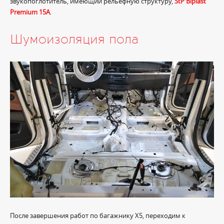
звукопоглотитель, имеющий рельефную структуру,
StP Biplast
Premium 15A
.
Шумоизоляция пола
После завершения работ по багажнику X5, переходим к