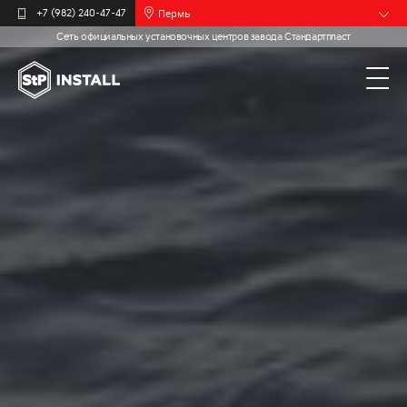
Пермь
+7 (982) 240-47-47
Сеть официальных установочных центров завода Стандартпласт
Барнаул
Белгород
Брянск
Иваново
Калининград
Москва
Мурманск
Новочебоксарск
Самара
Санкт-
Петербург