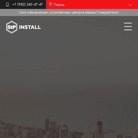
Пермь
+7 (982) 240-47-47
Сеть официальных установочных центров завода Стандартпласт
Барнаул
Белгород
Брянск
Иваново
Калининград
Москва
Мурманск
Новочебоксарск
Самара
Санкт-
Петербург