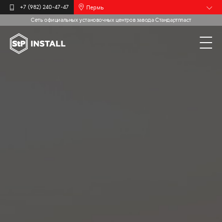
Пермь
+7 (982) 240-47-47
Сеть официальных установочных центров завода Стандартпласт
Барнаул
Белгород
Брянск
Иваново
Калининград
Москва
Мурманск
Новочебоксарск
Самара
Санкт-
Петербург