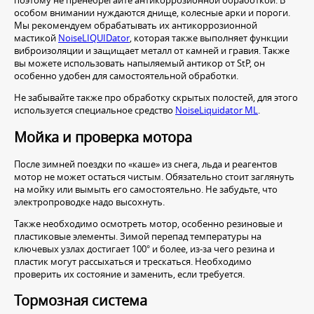
поэтому не пренебрегайте антикоррозионной обработкой. В
особом внимании нуждаются днище, колесные арки и пороги.
Мы рекомендуем обрабатывать их антикоррозионной
мастикой
NoiseLIQUIDator
, которая также выполняет функции
виброизоляции и защищает металл от камней и гравия. Также
вы можете использовать напыляемый антикор от StP, он
особенно удобен для самостоятельной обработки.
Не забывайте также про обработку скрытых полостей, для этого
используется специальное средство
NoiseLiquidator ML
.
Мойка и проверка мотора
После зимней поездки по «каше» из снега, льда и реагентов
мотор не может остаться чистым. Обязательно стоит заглянуть
на мойку или вымыть его самостоятельно. Не забудьте, что
электропроводке надо высохнуть.
Также необходимо осмотреть мотор, особенно резиновые и
пластиковые элементы. Зимой перепад температуры на
ключевых узлах достигает 100° и более, из-за чего резина и
пластик могут рассыхаться и трескаться. Необходимо
проверить их состояние и заменить, если требуется.
Тормозная система