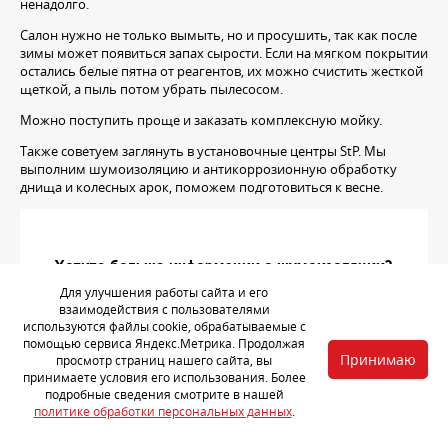
ненадолго.
Салон нужно не только вымыть, но и просушить, так как после
зимы может появиться запах сырости. Если на мягком покрытии
остались белые пятна от реагентов, их можно счистить жесткой
щеткой, а пыль потом убрать пылесосом.
Можно поступить проще и заказать комплексную мойку.
Также советуем заглянуть в установочные центры StP. Мы
выполним шумоизоляцию и антикоррозионную обработку
днища и колесных арок, поможем подготовиться к весне.
Хотите больше информации о шумоизоляции?
Позвоните по телефону
Для улучшения работы сайта и его
взаимодействия с пользователями
используются файлы cookie, обрабатываемые с
+7 (982) 240-47-47
помощью сервиса Яндекс.Метрика. Продолжая
Принимаю
просмотр страниц нашего сайта, вы
или подайте заявку на установку
принимаете условия его использования. Более
подробные сведения смотрите в нашей
политике обработки персональных данных
.
ЗАПИСЬ НА УСТАНОВКУ